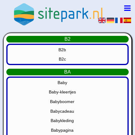
B2
B2b
B2c
BA
Baby
Baby-kleertjes
Babyboomer
Babycadeau
Babykleding
Babypagina