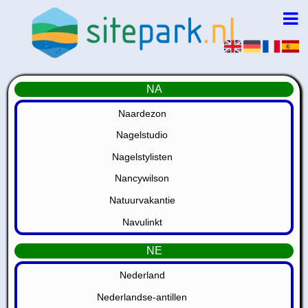
NA
Naardezon
Nagelstudio
Nagelstylisten
Nancywilson
Natuurvakantie
Navulinkt
NE
Nederland
Nederlandse-antillen