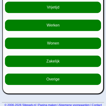
Vrijetijd
Werken
Wonen
Zakelijk
Overige
© 2006-2026
Sitepark.nl
|
Pagina maken
|
Algemene voorwaarden
|
Contact