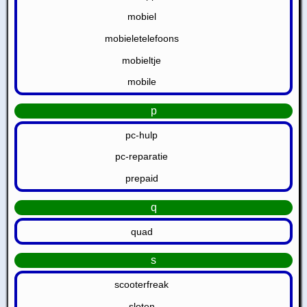
mobiel
mobieletelefoons
mobieltje
mobile
p
pc-hulp
pc-reparatie
prepaid
q
quad
s
scooterfreak
sloten