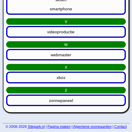
smartphone
v
videoproductie
w
webmaster
x
xbox
z
zonnepaneel
© 2006-2026
Sitepark.nl
|
Pagina maken
|
Algemene voorwaarden
|
Contact