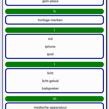
gsm-plaza
h
horloge-merken
i
icd
iphone
ipod
l
licht
licht-geluid
luidspreker
m
medische-apparatuur