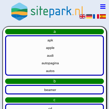
a
apk
apple
audi
autopagina
autos
b
beamer
c
cd