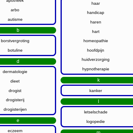
apotheek
haar
arbo
handicap
autisme
haren
b
hart
borstvergroting
homeopathie
botuline
hoofdpijn
huidverzorging
d
hypnotherapie
dermatologie
k
dieet
drogist
kanker
drogisterij
l
drogisterijen
letselschade
e
logopedie
eczeem
m