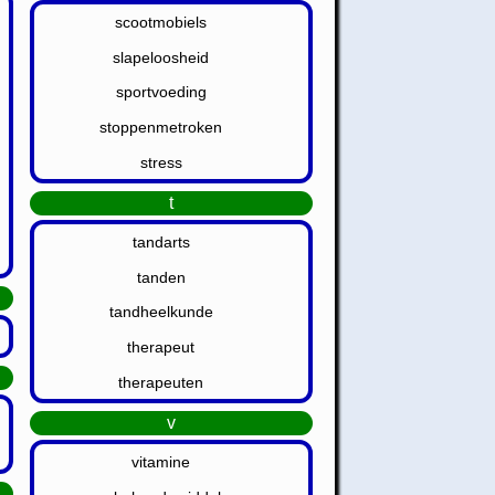
scootmobiels
slapeloosheid
sportvoeding
stoppenmetroken
stress
t
tandarts
tanden
tandheelkunde
therapeut
therapeuten
v
vitamine