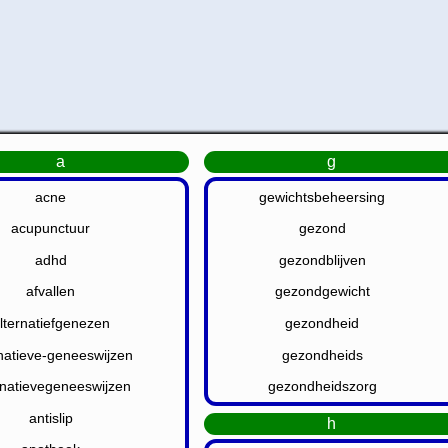
a
g
acne
gewichtsbeheersing
acupunctuur
gezond
adhd
gezondblijven
afvallen
gezondgewicht
lternatiefgenezen
gezondheid
rnatieve-geneeswijzen
gezondheids
rnatievegeneeswijzen
gezondheidszorg
antislip
h