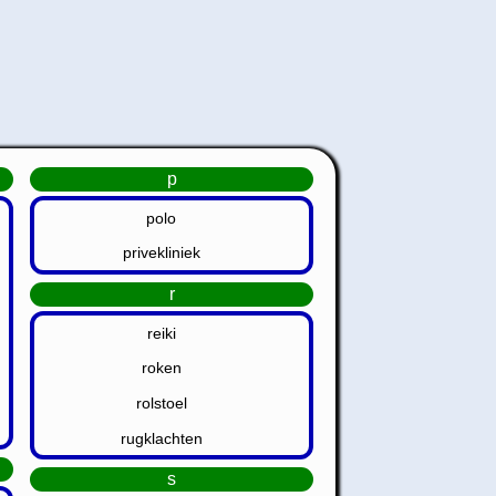
p
polo
privekliniek
r
reiki
roken
rolstoel
rugklachten
s