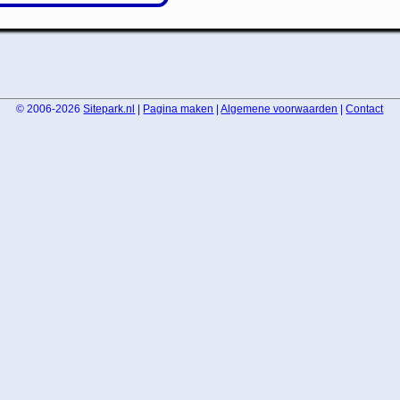
© 2006-2026
Sitepark.nl
|
Pagina maken
|
Algemene voorwaarden
|
Contact