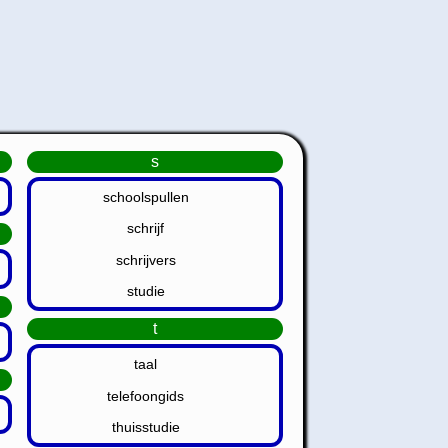
s
schoolspullen
schrijf
schrijvers
studie
t
taal
telefoongids
thuisstudie