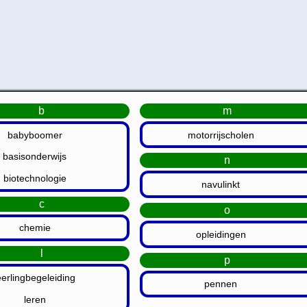
b
m
babyboomer
motorrijscholen
basisonderwijs
n
biotechnologie
navulinkt
c
o
chemie
opleidingen
l
p
eerlingbegeleiding
pennen
leren