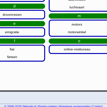
d
luchtvaart
droomreizen
m
e
motors
emigratie
motorwinkel
f
o
fiat
online-reisbureau
fietsen
© 2006-2026
Sitepark.nl
|
Pagina maken
|
Algemene voorwaarden
|
Contact