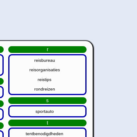
r
reisbureau
reisorganisaties
reistips
rondreizen
s
sportauto
t
tentbenodigdheden