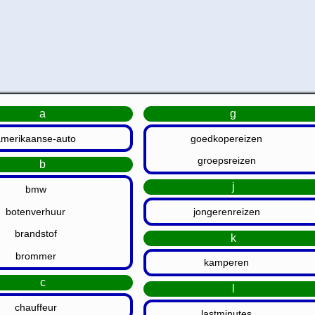
a
g
amerikaanse-auto
goedkopereizen
groepsreizen
b
j
bmw
botenverhuur
jongerenreizen
brandstof
k
brommer
kamperen
c
l
chauffeur
lastminutes