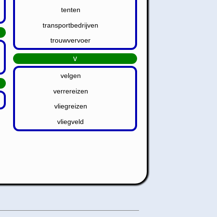
tenten
transportbedrijven
trouwvervoer
v
velgen
verrereizen
vliegreizen
vliegveld