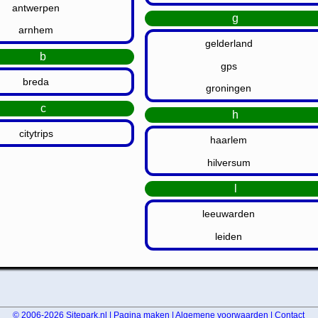
antwerpen
g
arnhem
gelderland
b
gps
breda
groningen
c
h
citytrips
haarlem
hilversum
l
leeuwarden
leiden
© 2006-2026
Sitepark.nl
|
Pagina maken
|
Algemene voorwaarden
|
Contact