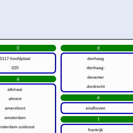
0
d
0117-hoofdplaat
denhaag
020
denhaag-
deventer
a
dordrecht
alkmaar
e
almere
amersfoort
eindhoven
amsterdam
f
msterdam-zuidoost
frankrijk