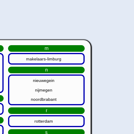
m
makelaars-limburg
n
nieuwegein
nijmegen
noordbrabant
r
rotterdam
s