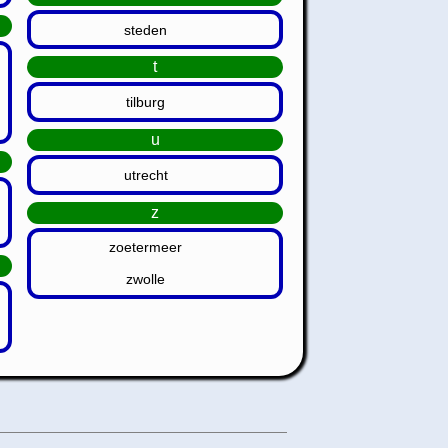
steden
t
tilburg
u
utrecht
z
zoetermeer
zwolle